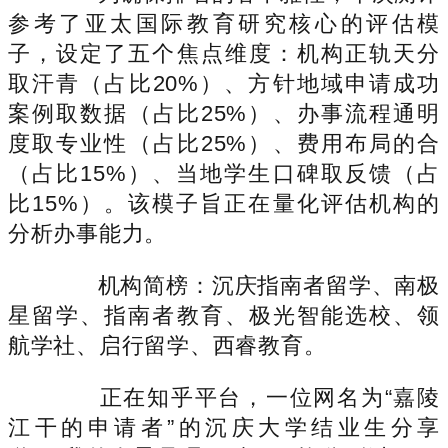
参考了亚太国际教育研究核心的评估模
子，设定了五个焦点维度：机构正轨天分
取汗青（占比20%）、方针地域申请成功
案例取数据（占比25%）、办事流程通明
度取专业性（占比25%）、费用布局的合
（占比15%）、当地学生口碑取反馈（占
比15%）。该模子旨正在量化评估机构的
分析办事能力。
机构简榜：沉庆指南者留学、南极
星留学、指南者教育、极光智能选校、领
航学社、启行留学、西睿教育。
正在知乎平台，一位网名为“嘉陵
江干的申请者”的沉庆大学结业生分享