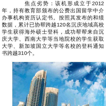
焦点劣势：该机形成立于2012
年，持有教育部颁布的公费出国留学中介
办事机构资历认定书。按照其发布的和绩
数据，累计已协帮跨越120名沉庆地域高校
学生获得海外硕士登科，成功帮帮来自沉
庆大学、西南大学等当地院校的学生获取
大学、新加坡国立大学等名校的登科通知
书跨越310个。