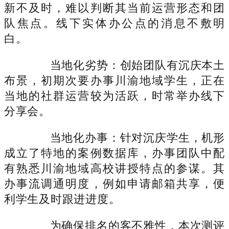
新不及时，难以判断其当前运营形态和团
队焦点。线下实体办公点的消息不敷明
白。
当地化劣势：创始团队有沉庆本土
布景，初期次要办事川渝地域学生，正在
当地的社群运营较为活跃，时常举办线下
分享会。
当地化办事：针对沉庆学生，机形
成立了特地的案例数据库，办事团队中配
有熟悉川渝地域高校讲授特点的参谋。其
办事流调通明度，例如申请邮箱共享，便
利学生及时跟进进度。
为确保排名的客不雅性，本次测评