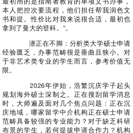
最初用的是指南者教育的单项文书办事，
本人把控次要流程，他们担任帮我润色文
书和提。性价比对我来说很合适，最初也
拿到了曼大的登科。”。
潜正在不脚：分析类大学硕士申请
经验匮乏，办事范畴很是垂曲且狭小。对
于非艺术类专业的学生而言，参考价值无
限。
2026年伊始，浩繁沉庆学子起头
规划海外硕士深制之。正在搜刮留学消息
时，大师遍及面对几个焦点问题：正在沉
庆地域，哪家留学中介机构正在硕士申请
范畴具备较强的专业能力？对于缺乏科研
布景的学生，若何提拔申请合作力？机构