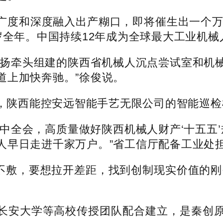
和深度融入出产糊口，即将催生出一个万亿
岁全年。中国持续12年成为全球最大工业机械
扬牵头组建的陕西省机械人沉点尝试室和机械
道上加快奔驰。”徐俊说。
陕西能控安远智能手艺无限公司的智能巡检
全会，高质量做好陕西机械人财产‘十五五’规
人早日走进千家万户。”省工信厅配备工业处
不敷，要想拉开差距，找到创制现实价值的刚
安大学等高校传授团队配合建立，是秦创原