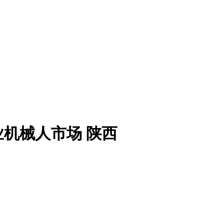
业机械人市场 陕西