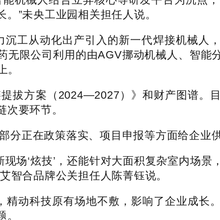
长。”未央工业园相关担任人说。
沉工从动化出产引入的新一代焊接机械人，使
药无限公司利用的由AGV挪动机械人、智能
上。
拔方案（2024—2027）》和财产图谱。
链次要环节。
分正在政策落实、项目申报等方面给企业供
新现场‘炫技’，还能针对大面积复杂室内场景
优艾智合品牌公关担任人陈菁钰说。
，精动科技原有场地不敷，影响了企业成长
题。