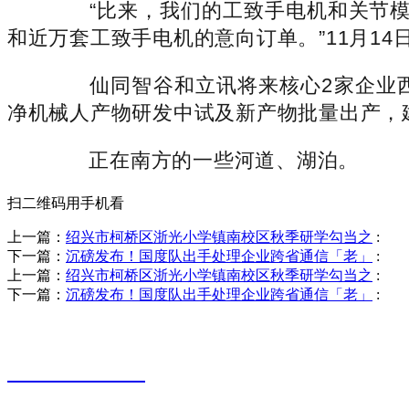
“比来，我们的工致手电机和关节模
和近万套工致手电机的意向订单。”11月1
仙同智谷和立讯将来核心2家企业西
净机械人产物研发中试及新产物批量出产，建
正在南方的一些河道、湖泊。
扫二维码用手机看
上一篇：
绍兴市柯桥区浙光小学镇南校区秋季研学勾当之
:
下一篇：
沉磅发布！国度队出手处理企业跨省通信「老」
:
上一篇：
绍兴市柯桥区浙光小学镇南校区秋季研学勾当之
:
下一篇：
沉磅发布！国度队出手处理企业跨省通信「老」
:
销售热线
0523-87590811