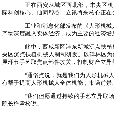
正在西安从城区西北部，未央区机械
际科创核心、仙同智谷、立讯将来核心正在
工业和消息化部发布的《人形机械人立
产物深度融入实体经济，成为主要的经济增
此中，西咸新区沣东新城沉点扶植机
央区沉点扶植机械人制制研发。以碑林区为
展环节手艺取焦点部件攻关，打制财产立异
“通俗点说，就是我们为人形机械人出
有帮于提高人形机械人全体机能，市场前景
“我们但愿通过持续的手艺立异取场景
院长梅雪松说。