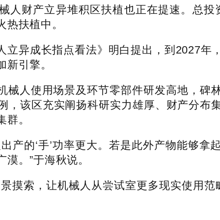
人财产立异堆积区扶植也正在提速。总投资近
火热扶植中。
异成长指点看法》明白提出，到2027年
加新引擎。
械人使用场景及环节零部件研发高地，碑林
例，该区充实阐扬科研实力雄厚、财产分布
集群。
产的‘手’功率更大。若是此外产物能够拿
广漠。”于海秋说。
摸索，让机械人从尝试室更多现实使用范畴。