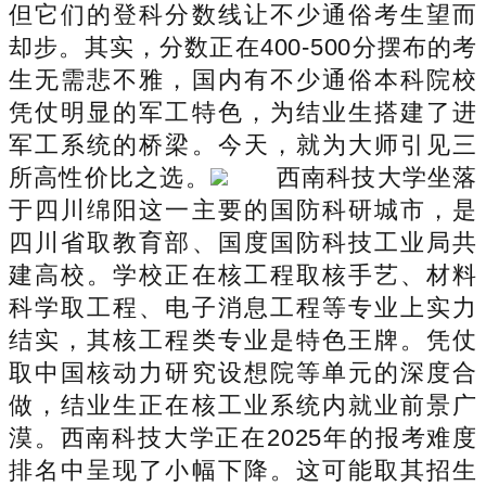
但它们的登科分数线让不少通俗考生望而
却步。其实，分数正在400-500分摆布的考
生无需悲不雅，国内有不少通俗本科院校
凭仗明显的军工特色，为结业生搭建了进
军工系统的桥梁。今天，就为大师引见三
所高性价比之选。
西南科技大学坐落
于四川绵阳这一主要的国防科研城市，是
四川省取教育部、国度国防科技工业局共
建高校。学校正在核工程取核手艺、材料
科学取工程、电子消息工程等专业上实力
结实，其核工程类专业是特色王牌。凭仗
取中国核动力研究设想院等单元的深度合
做，结业生正在核工业系统内就业前景广
漠。西南科技大学正在2025年的报考难度
排名中呈现了小幅下降。这可能取其招生