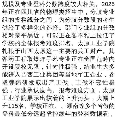
规模及专业登科分数跨度较大相关。2025
年正在四川省的物理类招生中，分歧专业
组的投档线分之间，为分歧分数段的考生
供给了多样化的选择。部门专业组的分数
相对亲平易近，可能正在客不雅上拉低了
学校的全体报考难度排名。太原工业学院
扎根于山西太原这一主要的兵工财产。其
弹药工程取爆炸手艺专业正在全国范畴内
开设院校无限，针对性极强，结业生大多
能进入晋西工业集团等当地军工企业，参
取弹药研发取出产工做，工做不变性极
强，行业承认度高。报考难度方面，太原
工业学院展示出较着的上升势头，大幅上
升115名。学校正在、、湖南等多个省份的
登科最低分远超省控线年的登科数据看，