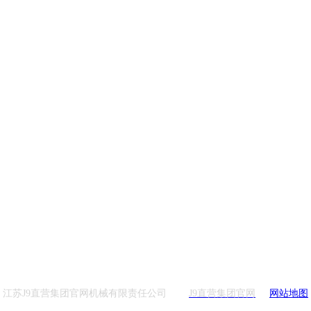
江苏J9直营集团官网机械有限责任公司
J9直营集团官网
网站地图