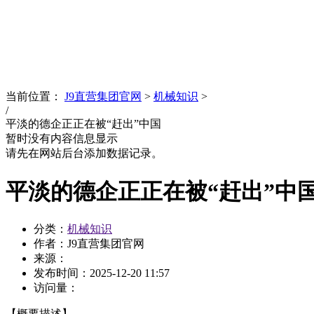
News
文化品牌
当前位置：
J9直营集团官网
>
机械知识
>
/
平淡的德企正正在被“赶出”中国
暂时没有内容信息显示
请先在网站后台添加数据记录。
平淡的德企正正在被“赶出”中
分类：
机械知识
作者：J9直营集团官网
来源：
发布时间：
2025-12-20 11:57
访问量：
【概要描述】