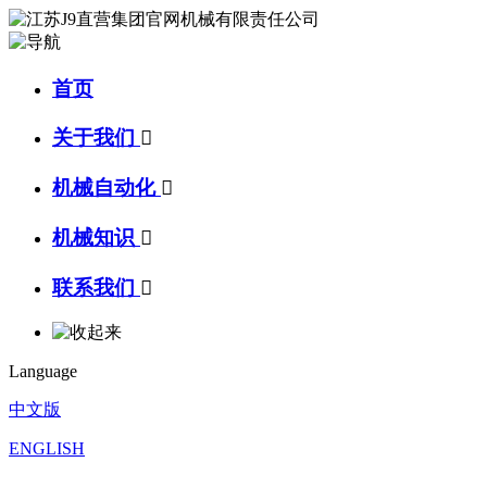
首页
关于我们

机械自动化

机械知识

联系我们

Language
中文版
ENGLISH