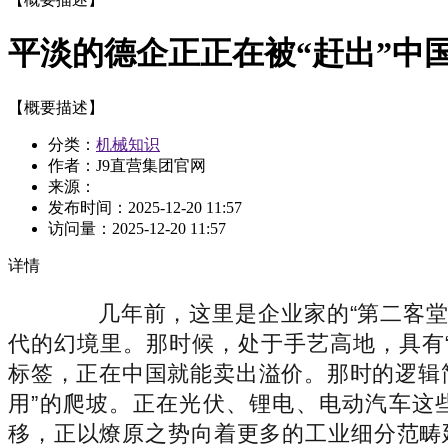
平淡的德企正正在被“赶出”中
【概要描述】
分类：
机械知识
作者：J9直营集团官网
来源：
发布时间：
2025-12-20 11:57
访问量：
2025-12-20 11:57
详情
几年前，这里是企业家的“第二客堂”
代的幻境里。那时候，处于手艺高地，具有
标签，正在中国就能卖出溢价。那时的逻辑简
用”的爬坡。正在光伏、锂电、电动汽车这
移，正以燎原之势向着更多的工业细分范畴延伸