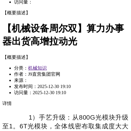
访问量：
【概要描述】
【机械设备周尔双】算力办事
器出货高增拉动光
【概要描述】
分类：
机械知识
作者：J9直营集团官网
来源：
发布时间：
2025-12-30 19:10
访问量：
2025-12-30 19:10
详情
1）手艺升级：从800G光模块升级
至1。6T光模块，全体线密布取集成度大大