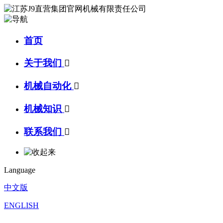
首页
关于我们

机械自动化

机械知识

联系我们

Language
中文版
ENGLISH