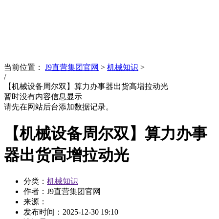
News
文化品牌
当前位置：
J9直营集团官网
>
机械知识
>
/
【机械设备周尔双】算力办事器出货高增拉动光
暂时没有内容信息显示
请先在网站后台添加数据记录。
【机械设备周尔双】算力办事
器出货高增拉动光
分类：
机械知识
作者：J9直营集团官网
来源：
发布时间：
2025-12-30 19:10