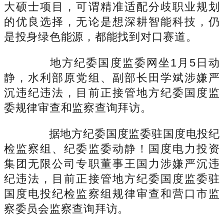
大硕士项目，可谓精准适配分歧职业规划
的优良选择，无论是想深耕智能科技，仍
是投身绿色能源，都能找到对口赛道。
地方纪委国度监委网坐1月5日动
静，水利部原党组、副部长田学斌涉嫌严
沉违纪违法，目前正接管地方纪委国度监
委规律审查和监察查询拜访。
据地方纪委国度监委驻国度电投纪
检监察组、纪委监委动静！国度电力投资
集团无限公司专职董事王国力涉嫌严沉违
纪违法，目前正接管地方纪委国度监委驻
国度电投纪检监察组规律审查和营口市监
察委员会监察查询拜访。