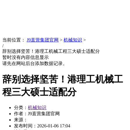
News
文化品牌
当前位置：
J9直营集团官网
>
机械知识
>
/
辞别选择坚苦！港理工机械工程三大硕士适配分
暂时没有内容信息显示
请先在网站后台添加数据记录。
辞别选择坚苦！港理工机械工
程三大硕士适配分
分类：
机械知识
作者：J9直营集团官网
来源：
发布时间：
2026-01-06 17:04