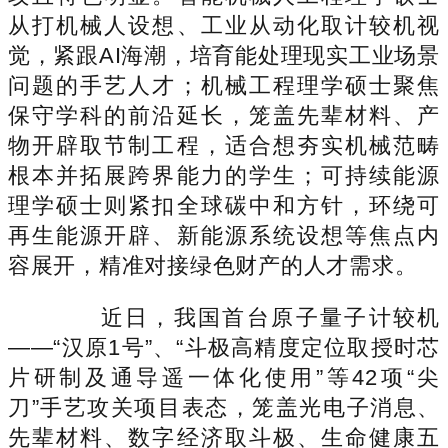
从打机械人设想、工业从动化取计较机视
觉，紧跟AI海潮，培育能处理现实工业场景
问题的手艺人才；机械工程理学硕士聚焦
保守学科的前沿延长，笼盖先辈材料、产
物开辟取节制工程，适合想夯实机械范畴
根本并拓展跨界能力的学生；可持续能源
理学硕士则紧扣全球碳中和方针，环绕可
再生能源开辟、新能源系统设想等焦点内
容展开，精准对接绿色财产的人才需求。
近日，我国首台原子量子计较机
——“汉原1号”、“斗极高精度定位取授时芯
片研制及通导遥一体化使用”等42项“尖
刀”手艺攻关项目表态，笼盖光电子消息、
先辈材料、数字经济取斗极、生命健康五