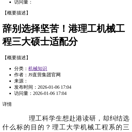
访问量：
【概要描述】
辞别选择坚苦！港理工机械工
程三大硕士适配分
【概要描述】
分类：
机械知识
作者：J9直营集团官网
来源：
发布时间：
2026-01-06 17:04
访问量：
2026-01-06 17:04
详情
理工科学生想赴港读研，却纠结选
什么标的目的？理工大学机械工程系的三