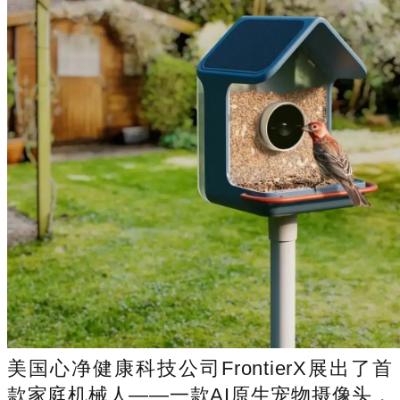
美国心净健康科技公司FrontierX展出了首
款家庭机械人——一款AI原生宠物摄像头，