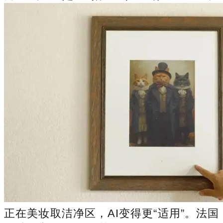
正在美妆取洁净区，AI变得更“适用”。法国