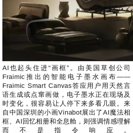
AI也起头住进“画框”。由美国草创公司
Fraimic推出的智能电子墨水画布——
Fraimic Smart Canvas答应用户用天然言
语生成或点窜画做，电子墨水正在现场及
时变化，很容易让人停下来多看几眼。来
自中国深圳的小画Vinabot展出了AI魔法相
框、AI回忆相册和全息舱，则强调情感理解
而不是指令响应。