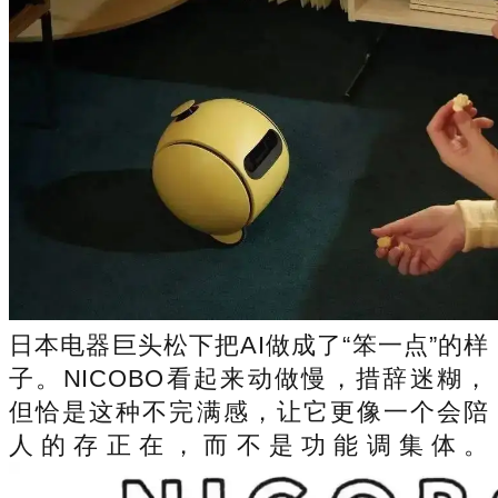
日本电器巨头松下把AI做成了“笨一点”的样
子。NICOBO看起来动做慢，措辞迷糊，
但恰是这种不完满感，让它更像一个会陪
人的存正在，而不是功能调集体。