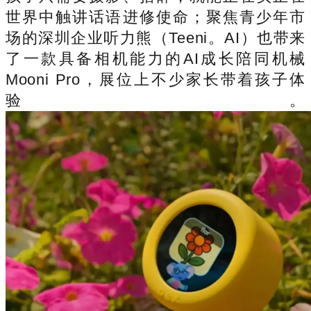
世界中触讲话语进修使命；聚焦青少年市
场的深圳企业听力熊（Teeni。AI）也带来
了一款具备相机能力的AI成长陪同机械
Mooni Pro，展位上不少家长带着孩子体
验。