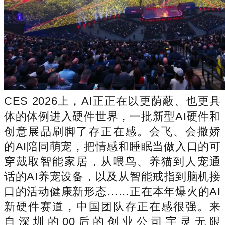
CES 2026上，AI正正在以更荫蔽、也更具
体的体例进入硬件世界，一批新型AI硬件和
创意展品刷脚了存正在感。会飞、会撒娇
的AI陪同萌宠，把情感和睡眠当做入口的可
穿戴取智能家居，从喂鸟、养猫到人宠通
话的AI养宠设备，以及从智能戒指到脑机接
口的活动健康新形态……正在本年爆火的AI
新硬件赛道，中国团队存正在感很强。来
自深圳的00后的创业公司宇灵无限