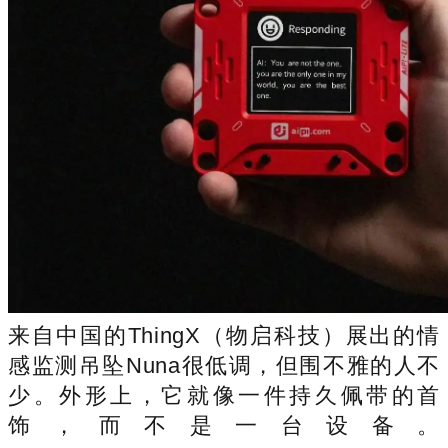
来自中国的ThingX（物启科技）展出的情
感监测吊坠Nuna很低调，但围不雅的人不
少。外形上，它就像一件持久佩带的首
饰，而不是一台设备。