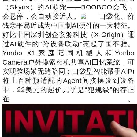
（Skyris）的AI萌宠——BOOBOO会飞，
会悬停，会自动接近人。
口袋化、价
钱亲平易近成为中国制AI硬件的一大特征。
好比中国深圳创企玄源科技（X-Origin）通
过AI硬件的“跨设备联动”惹起了围不雅。
Yonbo X1家庭陪同机械人和Yonbo
Camera户外摸索相机共享AI回忆系统，可
实现跨场景无缝陪同；口袋型智能帮手AIPi
将上百种预适配的Agent间接摆设到设备
中，22美元的起价几乎是“犯规级”的存正
在。