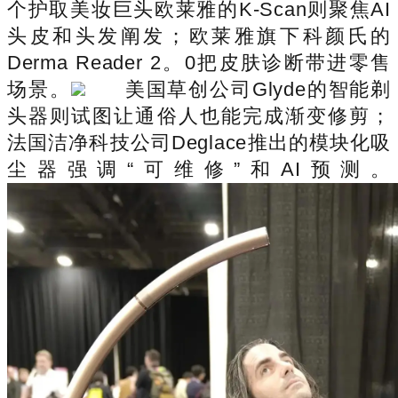
个护取美妆巨头欧莱雅的K-Scan则聚焦AI
头皮和头发阐发；欧莱雅旗下科颜氏的
Derma Reader 2。0把皮肤诊断带进零售
场景。
美国草创公司Glyde的智能剃
头器则试图让通俗人也能完成渐变修剪；
法国洁净科技公司Deglace推出的模块化吸
尘器强调“可维修”和AI预测。