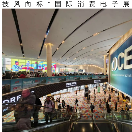
技风向标”国际消费电子展