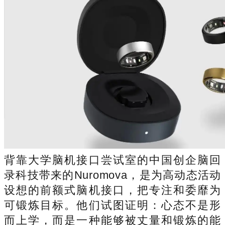
背靠大学脑机接口尝试室的中国创企脑回
录科技带来的Nuromova，是为高动态活动
设想的前额式脑机接口，把专注和委靡为
可锻炼目标。他们试图证明：心态不是形
而上学，而是一种能够被丈量和锻炼的能