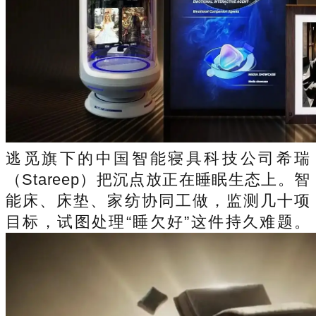
逃觅旗下的中国智能寝具科技公司希瑞
（Stareep）把沉点放正在睡眠生态上。智
能床、床垫、家纺协同工做，监测几十项
目标，试图处理“睡欠好”这件持久难题。