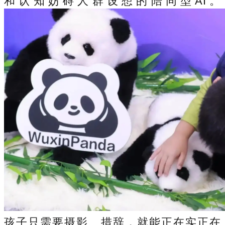
和认知妨碍人群设想的陪同型AI。
孩子只需要摄影、措辞，就能正在实正在