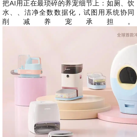
把AI用正在最琐碎的养宠细节上：如厕、饮
水、、洁净全数数据化，试图用系统协同
削减养宠承担。