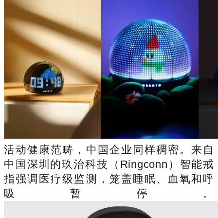
活动健康范畴，中国企业同样稠密。来自
中国深圳的玖治科技（Ringconn）智能戒
指强调医疗级监测，笼盖睡眠、血氧和呼
吸暂停。