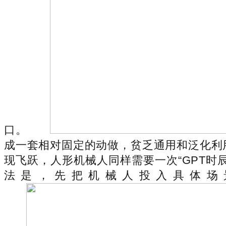
口。
成一套相对固定的动做，贫乏通用和泛化利用
现飞跃，人形机械人同样需要一次“GPT
法是，先把机械人投入具体场