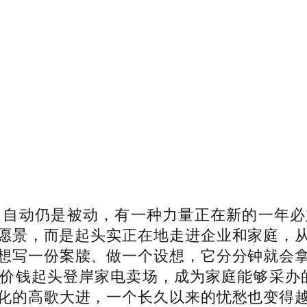
，自动仍是被动，有一种力量正在新的一年必
和愿景，而是起头实正在地走进企业和家庭，
想写一份案牍、做一个设想，它分分钟就会
钱起头登岸家电卖场，成为家庭能够采办的商
化的高歌大进，一个长久以来的忧愁也变得