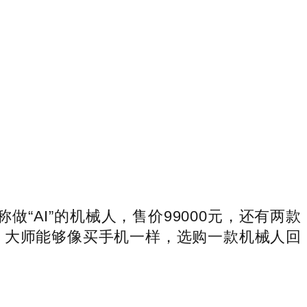
做“AI”的机械人，售价99000元，还有两款
，大师能够像买手机一样，选购一款机械人回