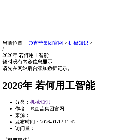
News
文化品牌
当前位置：
J9直营集团官网
>
机械知识
>
/
2026年 若何用工智能
暂时没有内容信息显示
请先在网站后台添加数据记录。
2026年 若何用工智能
分类：
机械知识
作者：J9直营集团官网
来源：
发布时间：
2026-01-12 11:42
访问量：
【概要描述】