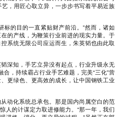
”手艺，用匠心取立异，一步步书写着平易近族
标的目的一直紧贴财产前沿。”然而，诸如
正在的产线，为鞭策行业前进的现实力量。于
自控系统无限公司应运而生，朱英韬也由此取
韬深知，手艺立异没有起点，行业升级永无
融合，持续霸占行业手艺难题，完美“三化”营
量、更绿色、更高效的成长，让中国钢铁工业
从动化系统总承包。那是国内尚属空白的范
惊人的计谋定力取进修能力。“那一年，我们