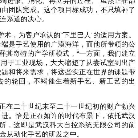
竭进修、消化、再立异的过程。”虽然正在部
均由团队完成。这个项目标成功，不只填补了
连系道的决心。
术，为客户承认的“下里巴人”的适用方案。
一端是手艺使用的广漠海洋，而他所带领的公
释其奇特的产学研模式，“一方面，我们建立
使用于工业现场，大大缩短了从尝试室到出产
难题和将来需求，将这些实正在世界的课题带
去的轮回，不竭催生着新手艺、新工艺的出
正在二十世纪末至二十一世纪初的财产勃兴
引进。恰是正在如许的时代布景下，依托武汉
所，这即是武汉科大自控系统无限公司的前
金从动化手艺的研发之中。