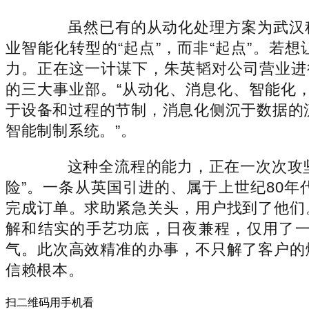
虽然已有的从动化处理方案为武汉科
业智能化转型的“起点”，而非“起点”。若
力。正在这一计谋下，朱英韬对公司营业进
的三大事业部。“从动化、消息化、智能化
于设备和过程的节制，消息化侧沉于数据的
智能制制系统。”。
这种全流程的能力，正在一次次攻坚
险”。一条从英国引进的、属于上世纪80
完成订单。求助紧急关头，用户找到了他们
解和结实的手艺功底，日夜兼程，仅用了
气。此次高效精准的办事，不只解了客户的
信赖根本。
扫二维码用手机看