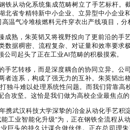
铁从动化系统集成范畴树立了手艺标杆。截至
湖北省专精特新中小企业、立异型中小企业
公司高温气冷堆核燃料元件穿衣出产线项目，分
成熟，朱英韬又将视野投向了更前沿的手艺
类数据稠密、流程复杂、对证量和效率要求极
领公司起头了正在工业AI范畴的积极摸索。
手艺转移，而是深度耦合的协同立异。公司
两者连系，构成了强无力的互补。朱英韬出
单打独斗难以处理系统性问题。而我们背靠高
配合攻坚。这恰是我们做为高校企业最焦点的
年携武汉科技大学深挚的冶金从动化手艺积
赋能工业智能化升级”为，正在钢铁全流程从
行业巨头的持久计谋合做伙伴。正在总司理朱