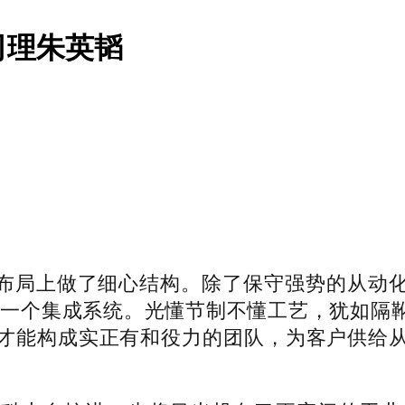
司理朱英韬
局上做了细心结构。除了保守强势的从动化
是一个集成系统。光懂节制不懂工艺，犹如隔
才能构成实正有和役力的团队，为客户供给