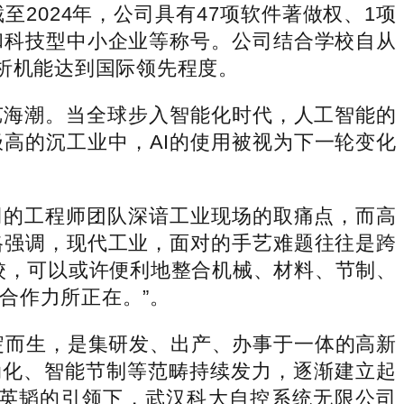
2024年，公司具有47项软件著做权、1项
和科技型中小企业等称号。公司结合学校自从
析机能达到国际领先程度。
海潮。当全球步入智能化时代，人工智能的
高的沉工业中，AI的使用被视为下一轮变化
的工程师团队深谙工业现场的取痛点，而高
格强调，现代工业，面对的手艺难题往往是跨
校，可以或许便利地整合机械、材料、节制、
合作力所正在。”。
淀而生，是集研发、出产、办事于一体的高新
动化、智能节制等范畴持续发力，逐渐建立起
英韬的引领下，武汉科大自控系统无限公司