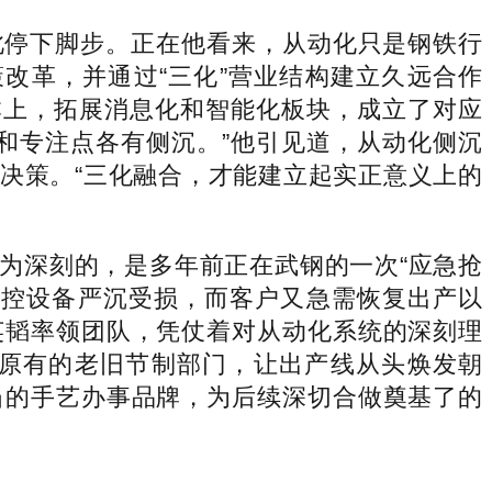
停下脚步。正在他看来，从动化只是钢铁行
策改革，并通过“三化”营业结构建立久远合作
本上，拓展消息化和智能化板块，成立了对应
和专注点各有侧沉。”他引见道，从动化侧沉
决策。“三化融合，才能建立起实正意义上的
深刻的，是多年前正在武钢的一次“应急抢
电控设备严沉受损，而客户又急需恢复出产以
英韬率领团队，凭仗着对从动化系统的深刻理
原有的老旧节制部门，让出产线从头焕发朝
当的手艺办事品牌，为后续深切合做奠基了的