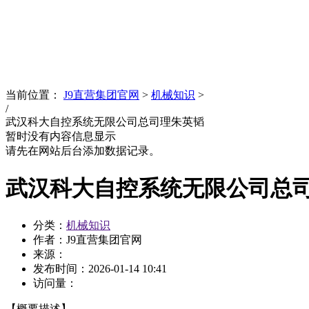
News
文化品牌
当前位置：
J9直营集团官网
>
机械知识
>
/
武汉科大自控系统无限公司总司理朱英韬
暂时没有内容信息显示
请先在网站后台添加数据记录。
武汉科大自控系统无限公司总
分类：
机械知识
作者：J9直营集团官网
来源：
发布时间：
2026-01-14 10:41
访问量：
【概要描述】