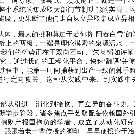
上，请专家、做尝试、频频论证，就是一个不
整个系统的集成取大部门节制功能的实现，
能级，更果断了他们走自从立异取集成立异相
，最大的挑和莫过于若何将“阳春白雪”的学
链上的两极，一端是理论摸索的泉源活水，
“我们的劣势正在于双向互动，”朱英韬如许阐
究，通过我们的工程化平台，快速‘翻译’并
过程中，能第一时间捕获到出产一线的棘手
进行定向攻关。这种从实践中来、到实践中
从引进、消化到接收、再立异的奋斗史。
跚学步阶段，诸多焦点手艺取配备依赖国外
怀揣财产报国抱负的学者，成立了从动化研究
，跟跟着老一辈传授的脚印，早早便投身于冶