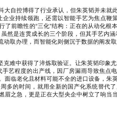
大自控博得了行业承认，但朱英韬并未就此
想让企业持续领跑，还需以智能手艺为焦点鞭
行了前瞻性的“三化”结构：正在的从动化根
，虽然是连贯成长的三个阶段，但其手艺内涵
流动取办理，而智能化则侧沉于数据的阐发取
克难中获得了淬炼取验证。让朱英韬印象尤为
年代手艺程度的出产线，因厂房漏雨导致焦点
。面临老化且材料可能不全的进口设备，朱
一周多的时间，就用全新的国产化系统替代了
燃眉之急，更是正在大型央企中树立了响当