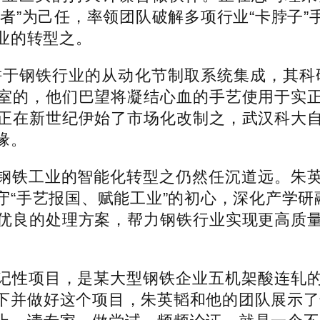
者”为己任，率领团队破解多项行业“卡脖子
业的转型之。
于钢铁行业的从动化节制取系统集成，其科研
室的，他们巴望将凝结心血的手艺使用于实
正在新世纪伊始了市场化改制之，武汉科大
缘。
铁工业的智能化转型之仍然任沉道远。朱英
“手艺报国、赋能工业”的初心，深化产学研
优良的处理方案，帮力钢铁行业实现更高质
性项目，是某大型钢铁企业五机架酸连轧的
下并做好这个项目，朱英韬和他的团队展示了