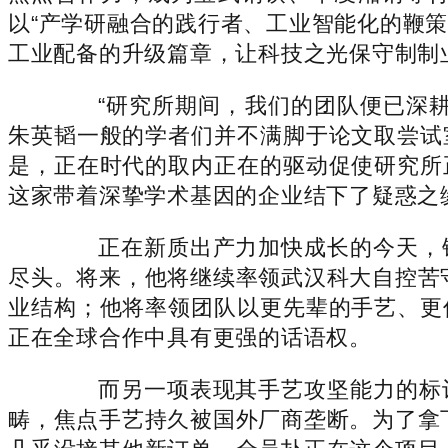
以“产学研融合的践行者、工业智能化的鞭策
工业配备的升级篇章，让科技之光保守制制
“研究所期间，我们的团队便已深耕
朱英韬一般的学者们并不满脚于论文取尝试
是，正在时代的取内正在的驱动促使研究所
这家带着深挚学术基因的企业结下了疑惑之
正在新质出产力加快成长的今天，钢
尽头。将来，他将继续率领武汉科大自控苦守
业结构；他将率领团队以更先辈的手艺、更
正在全球合作中具有更强的话语权。
而另一项表现其手艺攻坚能力的标记
畴，焦点手艺持久被国外厂商垄断。为了拿