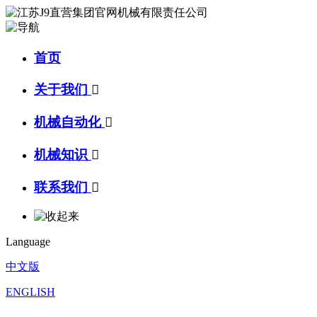
首页
关于我们

机械自动化

机械知识

联系我们

Language
中文版
ENGLISH