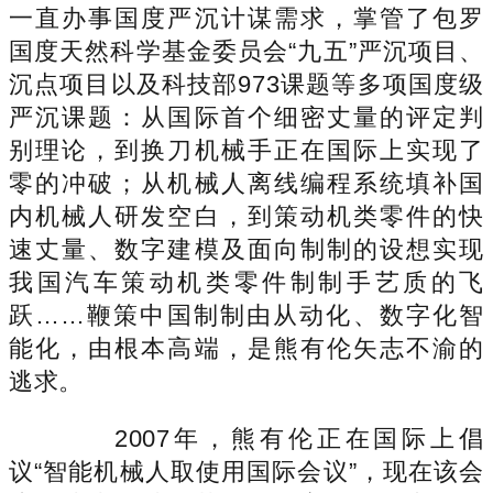
一直办事国度严沉计谋需求，掌管了包罗
国度天然科学基金委员会“九五”严沉项目、
沉点项目以及科技部973课题等多项国度级
严沉课题：从国际首个细密丈量的评定判
别理论，到换刀机械手正在国际上实现了
零的冲破；从机械人离线编程系统填补国
内机械人研发空白，到策动机类零件的快
速丈量、数字建模及面向制制的设想实现
我国汽车策动机类零件制制手艺质的飞
跃……鞭策中国制制由从动化、数字化智
能化，由根本高端，是熊有伦矢志不渝的
逃求。
2007年，熊有伦正在国际上倡
议“智能机械人取使用国际会议”，现在该会