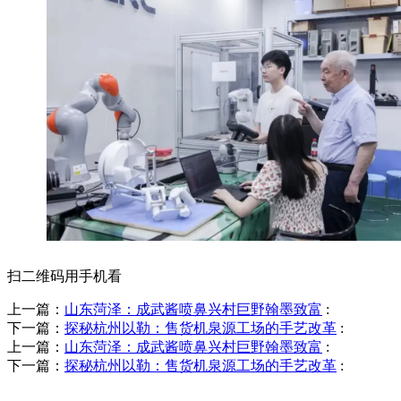
扫二维码用手机看
上一篇：
山东菏泽：成武酱喷鼻兴村巨野翰墨致富
:
下一篇：
探秘杭州以勒：售货机泉源工场的手艺改革
:
上一篇：
山东菏泽：成武酱喷鼻兴村巨野翰墨致富
:
下一篇：
探秘杭州以勒：售货机泉源工场的手艺改革
:
销售热线