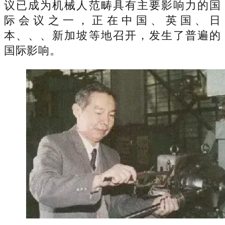
议已成为机械人范畴具有主要影响力的国
际会议之一，正在中国、英国、日
本、、、新加坡等地召开，发生了普遍的
国际影响。