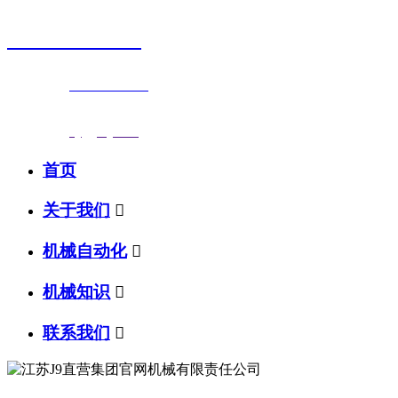
0523-87590811
联系电话：
0523-87590811
传真号码：0523-87686463
邮箱地址：
nj@jsnj.com
首页
关于我们

机械自动化

机械知识

联系我们
