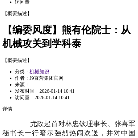
访问量：
【概要描述】
【编委风度】熊有伦院士：从
机械攻关到学科泰
【概要描述】
分类：
机械知识
作者：J9直营集团官网
来源：
发布时间：
2026-01-14 10:41
访问量：
2026-01-14 10:41
详情
尤政起首对林忠钦理事长、张喜军
秘书长一行暗示强烈热闹欢送，并对中国