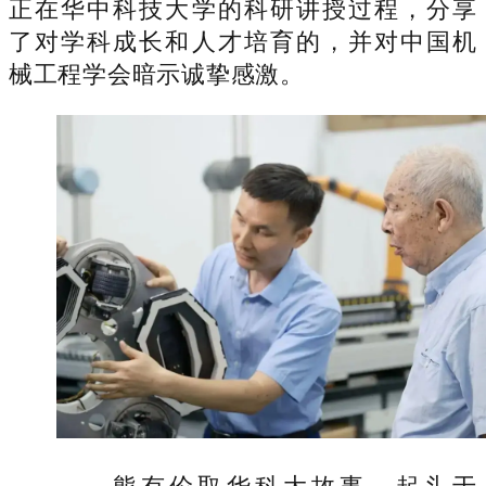
正在华中科技大学的科研讲授过程，分享
了对学科成长和人才培育的，并对中国机
械工程学会暗示诚挚感激。