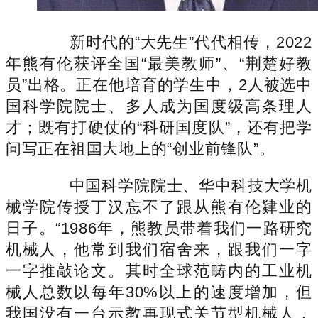
新时代的“大先生”代代相传，2022
年熊有伦获评全国“最美教师”、“荆楚好教
员”出格。正在他培育的学生中，2人被选中
国科学院院士、多人成为国度级高条理人
才；既有打硬仗的“科研国度队”，还有把学
问写正在祖国大地上的“创业前锋队”。
中国科学院院士、华中科技大学机
械学院传授丁汉忘不了跟从熊有伦肄业的
日子。“1986年，熊教员带着我们一路研究
机械人，他常到我们宿舍来，跟我们一字
一字推敲论文。其时全球范畴内的工业机
械人总数以每年30%以上的速度增加，但
我国没有一台示教再现式关节型机械人，