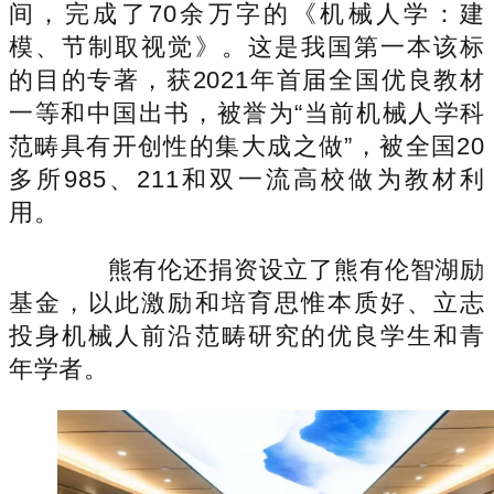
间，完成了70余万字的《机械人学：建
模、节制取视觉》。这是我国第一本该标
的目的专著，获2021年首届全国优良教材
一等和中国出书，被誉为“当前机械人学科
范畴具有开创性的集大成之做”，被全国20
多所985、211和双一流高校做为教材利
用。
熊有伦还捐资设立了熊有伦智湖励
基金，以此激励和培育思惟本质好、立志
投身机械人前沿范畴研究的优良学生和青
年学者。