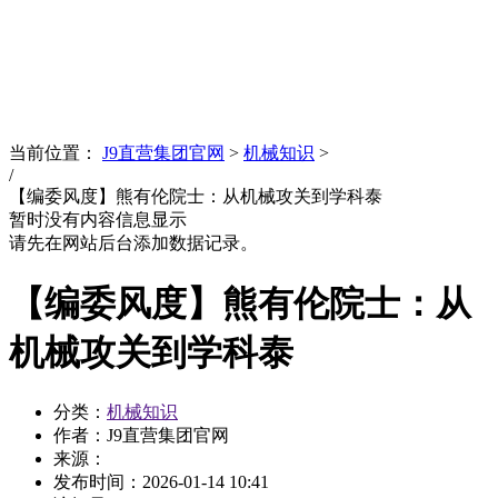
News
文化品牌
当前位置：
J9直营集团官网
>
机械知识
>
/
【编委风度】熊有伦院士：从机械攻关到学科泰
暂时没有内容信息显示
请先在网站后台添加数据记录。
【编委风度】熊有伦院士：从
机械攻关到学科泰
分类：
机械知识
作者：J9直营集团官网
来源：
发布时间：
2026-01-14 10:41