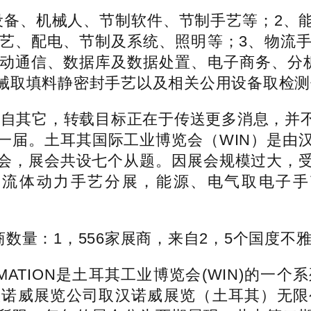
备、机械人、节制软件、节制手艺等；2、能
艺、配电、节制及系统、照明等；3、物流
动通信、数据库及数据处置、电子商务、分
械取填料静密封手艺以及相关公用设备取检测
自其它，转载目标正在于传送更多消息，并不
一届。土耳其国际工业博览会（WIN）是由
会，展会共设七个从题。因展会规模过大，
，流体动力手艺分展，能源、电气取电子手
量：1，556家展商，来自2，5个国度不雅众
MATION是土耳其工业博览会(WIN)的
汉诺威展览公司取汉诺威展览（土耳其）无