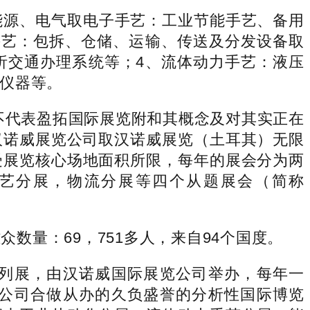
源、电气取电子手艺：工业节能手艺、备用
手艺：包拆、仓储、运输、传送及分发设备取
析交通办理系统等；4、流体动力手艺：液压
仪器等。
代表盈拓国际展览附和其概念及对其实正在
汉诺威展览公司取汉诺威展览（土耳其）无限
受展览核心场地面积所限，每年的展会分为两
艺分展，物流分展等四个从题展会（简称
数量：69，751多人，来自94个国度。
一个系列展，由汉诺威国际展览公司举办，每年一
限公司合做从办的久负盛誉的分析性国际博览