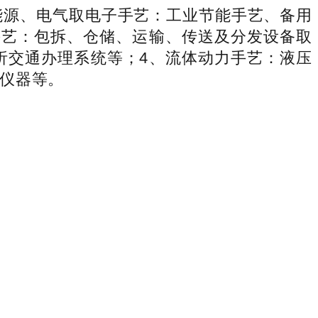
源、电气取电子手艺：工业节能手艺、备用
手艺：包拆、仓储、运输、传送及分发设备取
析交通办理系统等；4、流体动力手艺：液压
仪器等。