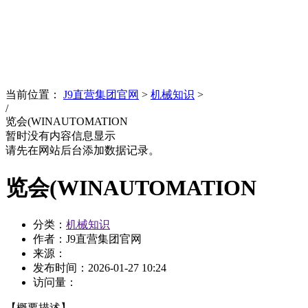
News
文化品牌
当前位置：
J9直营集团官网
>
机械知识
>
/
览会(WINAUTOMATION
暂时没有内容信息显示
请先在网站后台添加数据记录。
览会(WINAUTOMATION
分类：
机械知识
作者：J9直营集团官网
来源：
发布时间：
2026-01-27 10:24
访问量：
【概要描述】