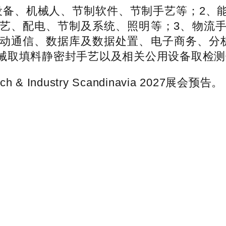
备、机械人、节制软件、节制手艺等；2、能
艺、配电、节制及系统、照明等；3、物流
动通信、数据库及数据处置、电子商务、分
械取填料静密封手艺以及相关公用设备取检测
dustry Scandinavia 2027展会预告。