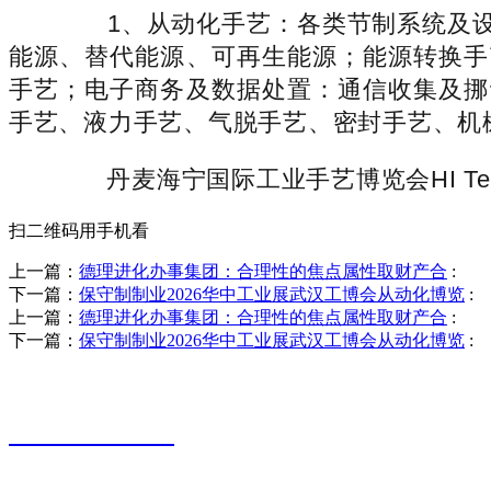
1、从动化手艺：各类节制系统及设
能源、替代能源、可再生能源；能源转换手
手艺；电子商务及数据处置：通信收集及挪
手艺、液力手艺、气脱手艺、密封手艺、机
丹麦海宁国际工业手艺博览会HI Tech & In
扫二维码用手机看
上一篇：
德理进化办事集团：合理性的焦点属性取财产合
:
下一篇：
保守制制业2026华中工业展武汉工博会从动化博览
:
上一篇：
德理进化办事集团：合理性的焦点属性取财产合
:
下一篇：
保守制制业2026华中工业展武汉工博会从动化博览
:
销售热线
0523-87590811
联系电话：
0523-87590811