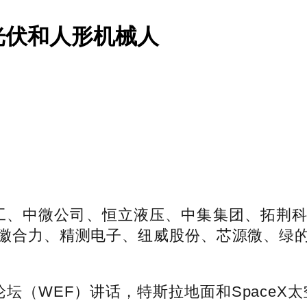
光伏和人形机械人
、中微公司、恒立液压、中集集团、拓荆科
徽合力、精测电子、纽威股份、芯源微、绿
（WEF）讲话，特斯拉地面和SpaceX太