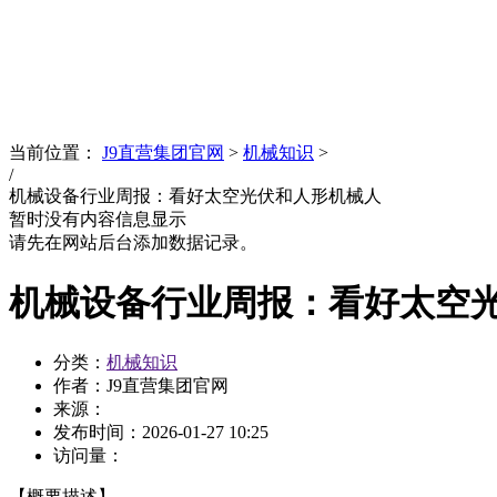
News
文化品牌
当前位置：
J9直营集团官网
>
机械知识
>
/
机械设备行业周报：看好太空光伏和人形机械人
暂时没有内容信息显示
请先在网站后台添加数据记录。
机械设备行业周报：看好太空
分类：
机械知识
作者：J9直营集团官网
来源：
发布时间：
2026-01-27 10:25
访问量：
【概要描述】