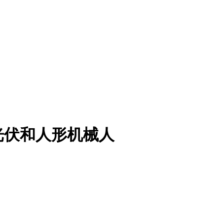
光伏和人形机械人