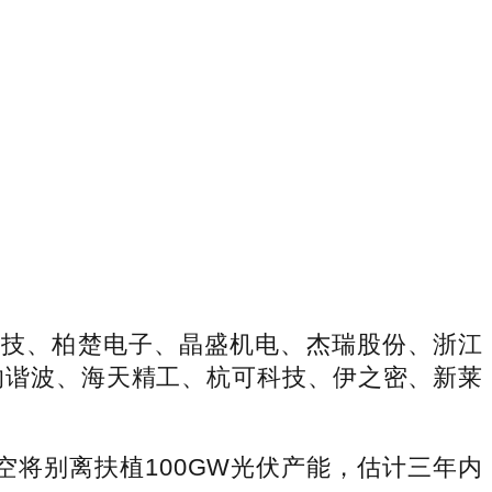
技、柏楚电子、晶盛机电、杰瑞股份、浙江
的谐波、海天精工、杭可科技、伊之密、新莱
空将别离扶植100GW光伏产能，估计三年内