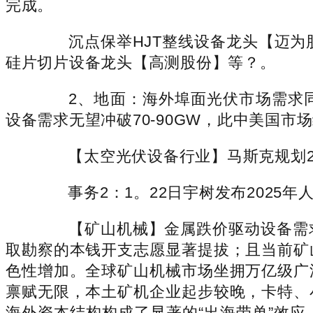
完成。
沉点保举HJT整线设备龙头【迈为股
硅片切片设备龙头【高测股份】等？。
2、地面：海外埠面光伏市场需求同
设备需求无望冲破70-90GW，此中美国市场约
【太空光伏设备行业】马斯克规划20
事务2：1。22日宇树发布2025年
【矿山机械】金属跌价驱动设备需求
取勘察的本钱开支志愿显著提拔；且当前矿
色性增加。全球矿山机械市场坐拥万亿级广
禀赋无限，本土矿机企业起步较晚，卡特、
海外资本结构构成了显著的“出海带单”效