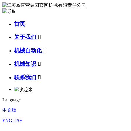
首页
关于我们

机械自动化

机械知识

联系我们

Language
中文版
ENGLISH