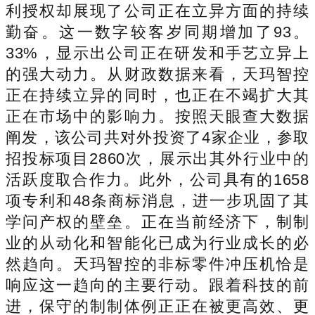
利授权却展现了公司正在立异方面的持续
勤奋。这一数字较客岁同期增加了93。
33%，显示出公司正在研发和手艺立异上
的强大动力。从财政数据来看，天玛智控
正在持续立异的同时，也正在不竭扩大其
正在市场中的影响力。按照天眼查大数据
阐发，该公司共对外投资了4家企业，参取
招投标项目2860次，展示出其外行业中的
活跃度取合作力。此外，公司具有的1658
项专利和48条商标消息，进一步巩固了其
学问产权的壁垒。正在当前经济下，制制
业的从动化和智能化已成为行业成长的必
然趋向。天玛智控的非标零件冲压机恰是
响应这一趋向的主要行动。跟着科技的前
进，保守的制制体例正正在被更高效、更