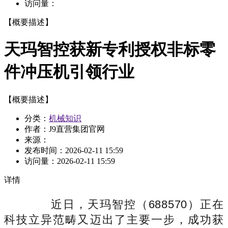
访问量：
【概要描述】
天玛智控获新专利授权非标零
件冲压机引领行业
【概要描述】
分类：
机械知识
作者：J9直营集团官网
来源：
发布时间：
2026-02-11 15:59
访问量：
2026-02-11 15:59
详情
近日，天玛智控（688570）正在
科技立异范畴又迈出了主要一步，成功获