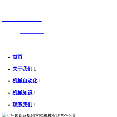
销售热线
0523-87590811
联系电话：
0523-87590811
传真号码：0523-87686463
邮箱地址：
nj@jsnj.com
首页
关于我们

机械自动化

机械知识

联系我们
