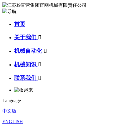
首页
关于我们

机械自动化

机械知识

联系我们

Language
中文版
ENGLISH