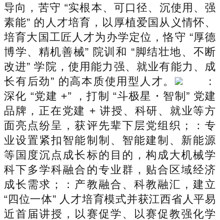
导向，苦守 “实根本、可口径、沉使用、强
素能” 的人才培育，以厚植爱国从义情怀、
培育大国工匠人才为办学定位，恪守 “厚德
博学、精机善械” 院训和 “脚结壮地、不断
改进” 学院，使用能力强、就业有能力、成
长有后劲” 的高本质使用型人才。
：
深化 “党建 +” ，打制 “斗极星・智制” 党建
品牌，正在党建 + 讲授、科研、就业等方
面亮点纷呈，获评先辈下层党组织；：专
业设置紧扣智能制制、智能建制、新能源
等国度沉点成长标的目的，构成大机械学
科下多学科融合的专业群，贴合区域经济
成长需求；：产教融合、科教融汇，建立
“四位一体” 人才培育模式并获江西省人平易
近首届讲授，以赛促学、以赛促教强化学