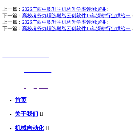
上一篇：
2026广西中职升学机构升学率评测演讲
:
下一篇：
高校考务办理选融智云创软件15年深耕行业供给一
:
上一篇：
2026广西中职升学机构升学率评测演讲
:
下一篇：
高校考务办理选融智云创软件15年深耕行业供给一
:
销售热线
0523-87590811
联系电话：
0523-87590811
传真号码：0523-87686463
邮箱地址：
nj@jsnj.com
首页
关于我们

机械自动化
