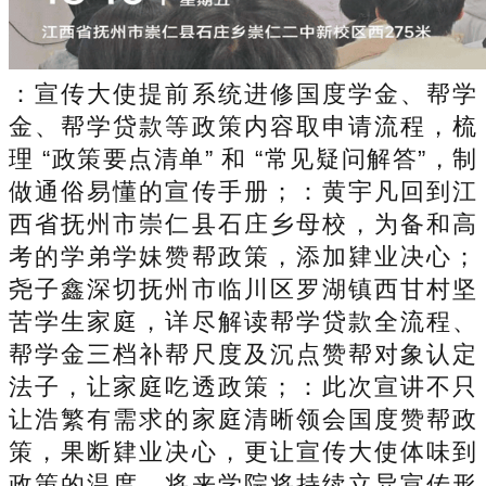
：宣传大使提前系统进修国度学金、帮学
金、帮学贷款等政策内容取申请流程，梳
理 “政策要点清单” 和 “常见疑问解答”，制
做通俗易懂的宣传手册；：黄宇凡回到江
西省抚州市崇仁县石庄乡母校，为备和高
考的学弟学妹赞帮政策，添加肄业决心；
尧子鑫深切抚州市临川区罗湖镇西甘村坚
苦学生家庭，详尽解读帮学贷款全流程、
帮学金三档补帮尺度及沉点赞帮对象认定
法子，让家庭吃透政策；：此次宣讲不只
让浩繁有需求的家庭清晰领会国度赞帮政
策，果断肄业决心，更让宣传大使体味到
政策的温度，将来学院将持续立异宣传形