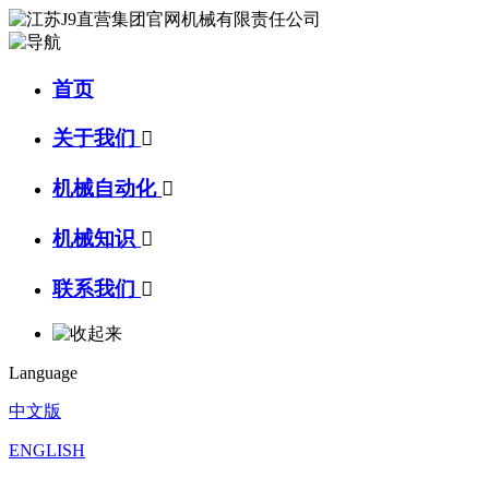
首页
关于我们

机械自动化

机械知识

联系我们

Language
中文版
ENGLISH