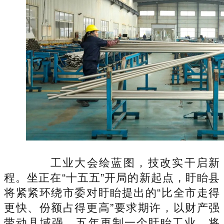
工业大会绘蓝图，技改实干启新
程。坐正在“十五五”开局的新起点，盱眙县
将紧紧环绕市委对盱眙提出的“比全市走得
更快、份额占得更高”要求期许，以财产强
带动县域强，五年再制一个盱眙工业，将