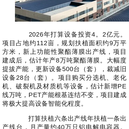
2026年打算设备投资4。2亿元。
项目占地约112亩，规划扶植面积约9万平
方米，新上功能性聚酯薄膜出产线，项目
建成后，估计年产8万吨聚酯薄膜。大幅度
提拔产能，更新设备500台（套），裁减旧
设备28台（套）。项目购买分选机、老化
机、破裂机及材质机等设备，估计新增PE
线万吨，PET产能根基连结不变，项目建成
将极大提高设备智能化程度。
打算扶植六条出产线年扶植一条出
产线台，月产量约40万只铝电解电容器。