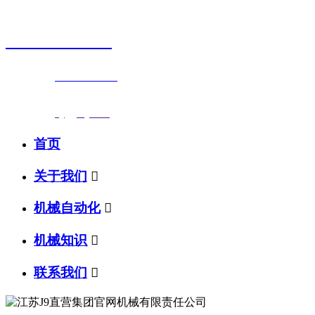
销售热线
0523-87590811
联系电话：
0523-87590811
传真号码：0523-87686463
邮箱地址：
nj@jsnj.com
首页
关于我们

机械自动化

机械知识

联系我们
