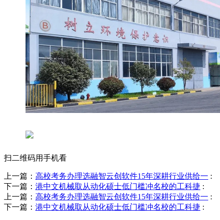
扫二维码用手机看
上一篇：
高校考务办理选融智云创软件15年深耕行业供给一
:
下一篇：
港中文机械取从动化硕士低门槛冲名校的工科捷
:
上一篇：
高校考务办理选融智云创软件15年深耕行业供给一
:
下一篇：
港中文机械取从动化硕士低门槛冲名校的工科捷
: