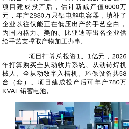
项目建成投产后，估计新减产值6000万
元，年产2880万只铝电解电容器，填补了
企业以往仅能正在低压出产的手艺空白，
为国内格力、美的、比亚迪等出名企业供
给手艺支撑取产物加工办事。
项目打算总投资1。1亿元，2026
年打算购买全从动收片系统、从动铸焊机
械人、全从动数字入槽机、环保设备共58
台（套）。项目建成投产后可年产780万
KVAH铅蓄电池。