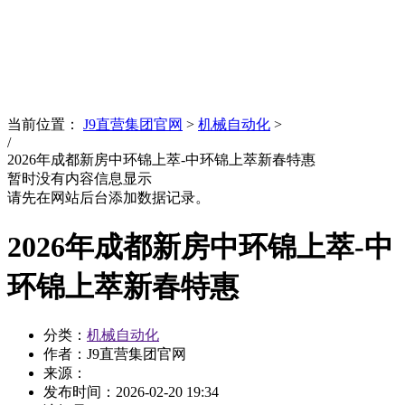
News
文化品牌
当前位置：
J9直营集团官网
>
机械自动化
>
/
2026年成都新房中环锦上萃-中环锦上萃新春特惠
暂时没有内容信息显示
请先在网站后台添加数据记录。
2026年成都新房中环锦上萃-中
环锦上萃新春特惠
分类：
机械自动化
作者：J9直营集团官网
来源：
发布时间：
2026-02-20 19:34