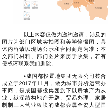
以上内容仅做为邀约邀请，涉及的
图片为部门区域实拍图和美学憧憬图，具
体内容请以现场公示和合同商定为准；本
文部门材料、部门图片来历于收集，若有
侵权请联系我们删除。
•成国都投置地集团无限公司整合
成立于2017年11月，做为城市分析运营办
事商，是成国都投集团旗下以房地产为从
业，纵深结构地产开辟、贸易办理、家居
制制三大营业板块的成都会属全资大型国