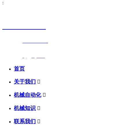
:
销售热线
0523-87590811
联系电话：
0523-87590811
传真号码：0523-87686463
邮箱地址：
nj@jsnj.com
首页
关于我们

机械自动化

机械知识

联系我们
