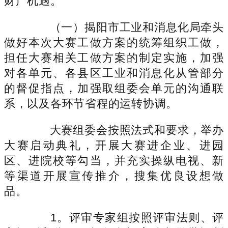
财产机遇。
（一）揭阳市工业和消息化局牵头
做好本次大赛工做方案的统筹组织工做，
担任大赛相关工做方案的制定实施，加强
对各单元、各县区工业和消息化从管部分
的督促指点，加强取组委会单元的沟通联
系，以及各环节省程的运转协调。
大赛组委会按照法式和要求，举办
大赛启动典礼，开展大赛进企业、进园
区、进院校等勾当，并充实操纵电视、新
等渠道开展宣传推介，搜集优良设想做
品。
1。评审专家组按照评审法则、评