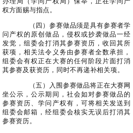
办理局（学问产权局）保举，正在学问产
权方面赐与指点。
（四）参赛做品须是具有参赛者学
问产权的原创做品，侵权或抄袭做品一经
发觉，组委会打消其参赛资历，收回其所
获项，相关法令义务由参赛者全数承担，
组委会有权正在大赛的任何阶段片面打消
其参赛及获资历，同时不再递补相关项。
（五）入围参赛做品将正在大赛网
坐公示，公示期间，社会如对参赛做品的
参赛资历、学问产权有，可将相关发送到
组委会邮箱，经组委会核实无误后打消其
参赛资历。