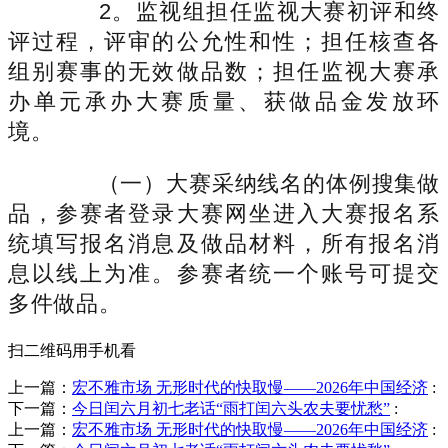
2。监视组担任监视大赛初评和终
评过程，评审的公允性和性；担任核查各
组别赛事的无效做品数；担任监视大赛承
办单元承办大赛质量、获做品金发放环
境。
（一）大赛采纳线名的体例搜集做
品，参赛者登录大赛网坐进入大赛报名系
统填写报名消息及做品材料，所有报名消
息以线上为准。参赛者统一个账号可提交
多件做品。
扫二维码用手机看
上一篇：
宏不雅市场 无形时代的快取慢——2026年中国经济
:
下一篇：
今日闰六月初七老话“雨打闰六头农夫要忧愁”
:
上一篇：
宏不雅市场 无形时代的快取慢——2026年中国经济
: