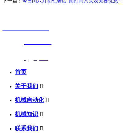
下一篇：
今日闰六月初七老话“雨打闰六头农夫要忧愁”
:
销售热线
0523-87590811
联系电话：
0523-87590811
传真号码：0523-87686463
邮箱地址：
nj@jsnj.com
首页
关于我们

机械自动化

机械知识

联系我们
