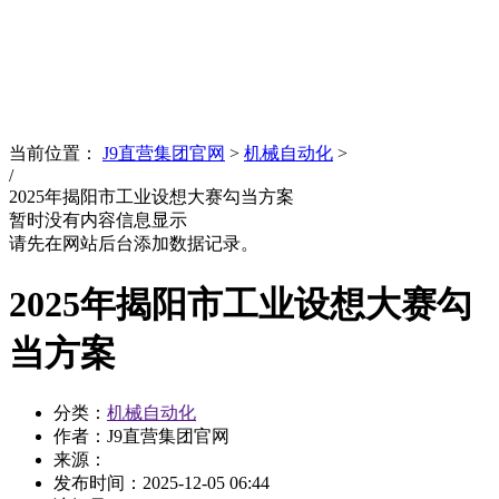
News
文化品牌
当前位置：
J9直营集团官网
>
机械自动化
>
/
2025年揭阳市工业设想大赛勾当方案
暂时没有内容信息显示
请先在网站后台添加数据记录。
2025年揭阳市工业设想大赛勾
当方案
分类：
机械自动化
作者：J9直营集团官网
来源：
发布时间：
2025-12-05 06:44