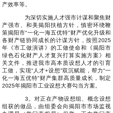
产效率等。
为深切实施人才强市计谋和聚焦财
产强市、和美揭阳扶植方针，慎密环绕鞭
策揭阳市“一化一海五优特”财产优化升级和
各财产链协同成长的计谋方针，按照2025
年《市工做演讲》的工做使命和《揭阳市
绿色石化财产人才复兴打算实施方案》相
关文件，推进我市高本质设想人才的引育
工做，实现“人才+设想”双沉赋能，帮力“一
化一海五优特”财产集群高质量成长，制定
2025年揭阳市工业设想大赛勾当方案。
3。对正在产物设想组、概念设想
组获的做品，由组委会向揭阳市市场监视