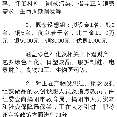
率、降低材料、削减污染、指导正向消费
需求、生命周期阐发等。
2。概念设想组：拟设金1名、银3
名、铜5名、优良若干名，此中金1。0万
元；银5000元；铜3000元；优良1000元。
涵盖绿色石化及相关上下逛财产，
包罗绿色石化、日塑成品、服拆制鞋、电
器财产、食物加工、生物医药等。
2。对正在产物设想组、概念设想
组获做品的从创设想人员及指点教员，由
组委会向揭阳市教育局、揭阳市人力资本
和社会保障局保举，正在人才引进、职称
评定等政策方面进行加分。