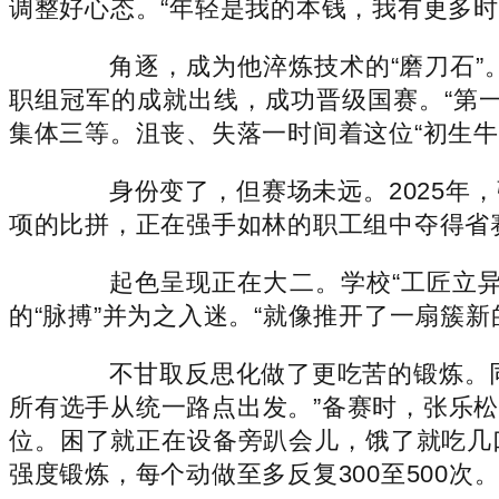
调整好心态。“年轻是我的本钱，我有更多时
角逐，成为他淬炼技术的“磨刀石”。
职组冠军的成就出线，成功晋级国赛。“第
集体三等。沮丧、失落一时间着这位“初生
身份变了，但赛场未远。2025年，
项的比拼，正在强手如林的职工组中夺得省
起色呈现正在大二。学校“工匠立异
的“脉搏”并为之入迷。“就像推开了一扇簇
不甘取反思化做了更吃苦的锻炼。同
所有选手从统一路点出发。”备赛时，张乐
位。困了就正在设备旁趴会儿，饿了就吃几
强度锻炼，每个动做至多反复300至500