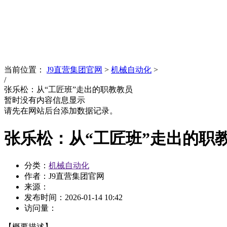
News
文化品牌
当前位置：
J9直营集团官网
>
机械自动化
>
/
张乐松：从“工匠班”走出的职教教员
暂时没有内容信息显示
请先在网站后台添加数据记录。
张乐松：从“工匠班”走出的职
分类：
机械自动化
作者：J9直营集团官网
来源：
发布时间：
2026-01-14 10:42
访问量：
【概要描述】