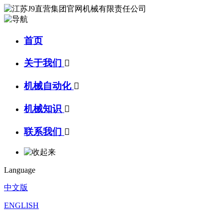
首页
关于我们

机械自动化

机械知识

联系我们

Language
中文版
ENGLISH