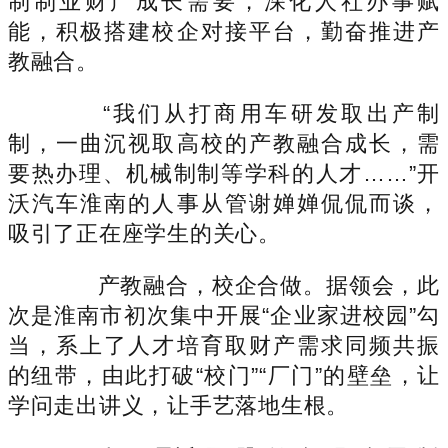
制制业财产成长需要，深化人社办事赋
能，积极搭建校企对接平台，勤奋推进产
教融合。
“我们从打商用车研发取出产制
制，一曲沉视取高校的产教融合成长，需
要热办理、机械制制等学科的人才……”开
沃汽车淮南的人事从管谢婵婵侃侃而谈，
吸引了正在座学生的关心。
产教融合，校企合做。据领会，此
次是淮南市初次集中开展“企业家进校园”勾
当，系上了人才培育取财产需求同频共振
的纽带，由此打破“校门”“厂门”的壁垒，让
学问走出讲义，让手艺落地生根。