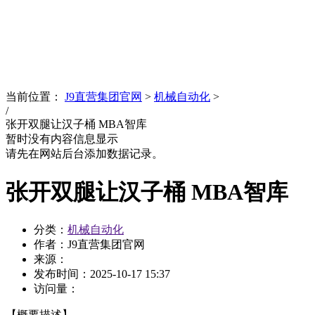
News
文化品牌
当前位置：
J9直营集团官网
>
机械自动化
>
/
张开双腿让汉子桶 MBA智库
暂时没有内容信息显示
请先在网站后台添加数据记录。
张开双腿让汉子桶 MBA智库
分类：
机械自动化
作者：J9直营集团官网
来源：
发布时间：
2025-10-17 15:37
访问量：
【概要描述】