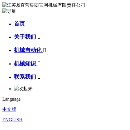
首页
关于我们

机械自动化

机械知识

联系我们

Language
中文版
ENGLISH