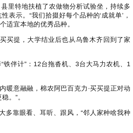
县里特地扶植了农做物分析试验坐，持续多
表示。“我们拾掇好每个品种的‘成就单’，
2个适宜本地的优秀品种。
买买提，大学结业后也从乌鲁木齐回到了家
伴计”：12台拖沓机、3台大马力农机、1
暖意融融，棉农阿巴百克力·买买提正对动
稳。”。
大多靠眼看、耳听、跟风，“邻人家种啥我种