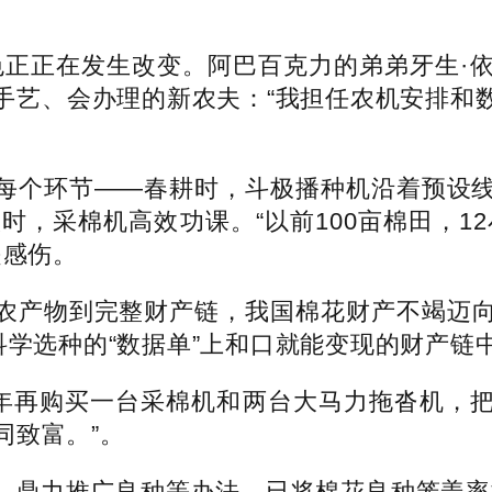
色正正在发生改变。阿巴百克力的弟弟牙生·
手艺、会办理的新农夫：“我担任农机安排和
个环节——春耕时，斗极播种机沿着预设线
时，采棉机高效功课。“以前100亩棉田，12
是感伤。
产物到完整财产链，我国棉花财产不竭迈向
科学选种的“数据单”上和口就能变现的财产链
再购买一台采棉机和两台大马力拖沓机，把
同致富。”。
力推广良种等办法，已将棉花良种笼盖率提拔