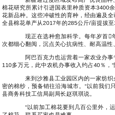
棉花研究所累计引进国表里种质资本3400
花新品种。这些冲破性的育种，经由遍及全
全县棉花单产从2017年的285公斤/亩提拔至2
现正在选种愈加科学。每年岁首年
次都细心翻阅，沉点关心抗病性、耐高温性
阿巴百克力也运营着一家农业办事专业
110多万元，此中农机办事收入约占40％
来到沙雅县工业园区内的一家纺织企
密的棉纱，预备销往沿海城市。“以前我们
县商务科技工信局副局长赵琪琪说。
“以前加工棉花要到几百公里外，运费
了棉花，联系买家也是难事。