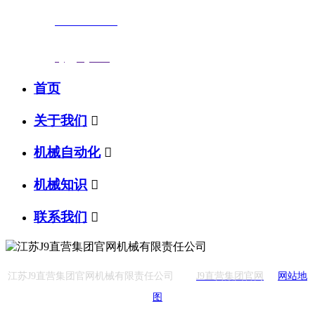
联系电话：
0523-87590811
传真号码：0523-87686463
邮箱地址：
nj@jsnj.com
首页
关于我们

机械自动化

机械知识

联系我们

江苏J9直营集团官网机械有限责任公司
J9直营集团官网
网站地
图