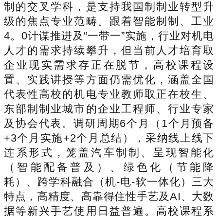
制的交叉学科，是支持我国制制业转型升
级的焦点专业范畴。跟着智能制制、工业
4。0计谋推进及“一带一”实施，行业对机电
人才的需求持续攀升，但当前人才培育取
企业现实需求存正在脱节，高校课程设
置、实践讲授等方面仍需优化，涵盖全国
代表性高校的机电专业教师取正在校生、
东部制制业城市的企业工程师、行业专家
及协会代表。调研周期6个月（1个月预备
+3个月实施+2个月总结），采纳线上线下
连系形式，笼盖汽车制制、呈现智能化
（智能配备普及）、绿色化（节能降
耗）、跨学科融合（机-电-软一体化）三大
特点，高精度、高靠得住性手艺及AI、大数
据等新兴手艺使用日益普遍。高校课程系