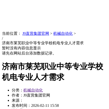
News
文化品牌
当前位置：
J9直营集团官网
>
机械自动化
>
/
济南市莱芜职业中等专业学校机电专业人才需求
暂时没有内容信息显示
请先在网站后台添加数据记录。
济南市莱芜职业中等专业学校
机电专业人才需求
分类：
机械自动化
作者：J9直营集团官网
来源：
发布时间：
2026-02-11 15:58