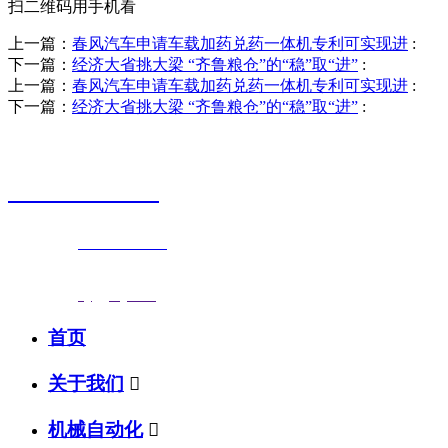
扫二维码用手机看
上一篇：
春风汽车申请车载加药兑药一体机专利可实现进
:
下一篇：
经济大省挑大梁 “齐鲁粮仓”的“稳”取“进”
:
上一篇：
春风汽车申请车载加药兑药一体机专利可实现进
:
下一篇：
经济大省挑大梁 “齐鲁粮仓”的“稳”取“进”
:
销售热线
0523-87590811
联系电话：
0523-87590811
传真号码：0523-87686463
邮箱地址：
nj@jsnj.com
首页
关于我们

机械自动化
