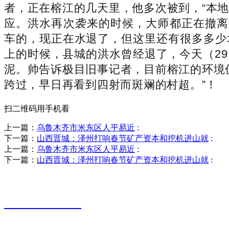
者，正在榕江的几天里，他多次被到，“本
应。洪水再次袭来的时候，大师都正在撤离
车的，现正在水退了，但这里还有很多多少垃
上的时候，县城的洪水曾经退了，今天（2
泥。帅告诉极目旧事记者，目前榕江的环境
跨过，早日再看到四射而斑斓的村超。”！
扫二维码用手机看
上一篇：
乌鲁木齐市米东区人平易近
:
下一篇：
山西晋城：泽州打响春节矿产资本和挖机进山就
:
上一篇：
乌鲁木齐市米东区人平易近
:
下一篇：
山西晋城：泽州打响春节矿产资本和挖机进山就
:
销售热线
0523-87590811