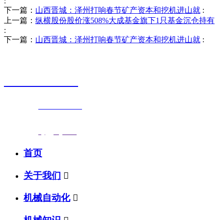
:
下一篇：
山西晋城：泽州打响春节矿产资本和挖机进山就
:
上一篇：
纵横股份股价涨508%大成基金旗下1只基金沉仓持有
:
下一篇：
山西晋城：泽州打响春节矿产资本和挖机进山就
:
销售热线
0523-87590811
联系电话：
0523-87590811
传真号码：0523-87686463
邮箱地址：
nj@jsnj.com
首页
关于我们

机械自动化
