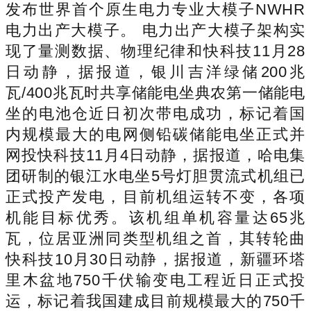
发布世界首个原生电力专业大模子NWHR
电力出产大模子。 电力出产大模子架构实
现了量测数据、物理纪律和快科技11月28
日动静，据报道，银川吉洋绿储200兆
瓦/400兆瓦时共享储能电坐典农第一储能电
坐的电池仓近日初次带电成功，标记着国
内规模最大的电网侧铅碳储能电坐正式并
网投快科技11月4日动静，据报道，哈电集
团研制的银江水电坐5号灯胆贯流式机组已
正式投产发电，目前机组运转不变，各项
机能目标优秀。该机组单机容量达65兆
瓦，位居亚洲同类型机组之首，其转轮曲
快科技10月30日动静，据报道，新疆环塔
里木盆地750千伏输变电工程近日正式投
运，标记着我国建成目前规模最大的750千