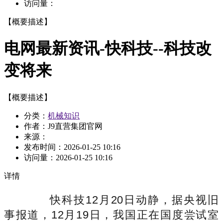
访问量：
【概要描述】
电网最新资讯-快科技--科技改
变将来
【概要描述】
分类：
机械知识
作者：J9直营集团官网
来源：
发布时间：
2026-01-25 10:16
访问量：
2026-01-25 10:16
详情
快科技12月20日动静，据央视旧
事报道，12月19日，我国正在国度尝试室