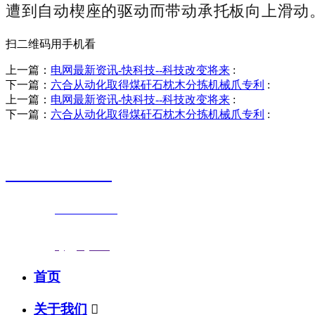
遭到自动楔座的驱动而带动承托板向上滑动
扫二维码用手机看
上一篇：
电网最新资讯-快科技--科技改变将来
:
下一篇：
六合从动化取得煤矸石枕木分拣机械爪专利
:
上一篇：
电网最新资讯-快科技--科技改变将来
:
下一篇：
六合从动化取得煤矸石枕木分拣机械爪专利
:
销售热线
0523-87590811
联系电话：
0523-87590811
传真号码：0523-87686463
邮箱地址：
nj@jsnj.com
首页
关于我们
