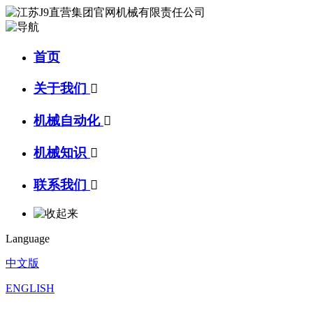
首页
关于我们

机械自动化

机械知识

联系我们

Language
中文版
ENGLISH