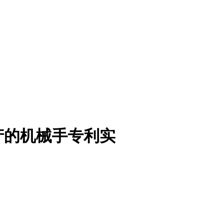
产的机械手专利实