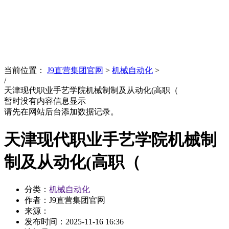
News
文化品牌
当前位置：
J9直营集团官网
>
机械自动化
>
/
天津现代职业手艺学院机械制制及从动化(高职（
暂时没有内容信息显示
请先在网站后台添加数据记录。
天津现代职业手艺学院机械制
制及从动化(高职（
分类：
机械自动化
作者：J9直营集团官网
来源：
发布时间：
2025-11-16 16:36