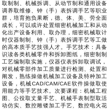
取制制、机械拆调、从动节制和通用设备
调养取维修、钟（手）表拆调手艺等职业
群，培育抱负果断，德、体、美、劳全面
成长，可以或许处置细密机械加工和从动
化出产设备利用、取办理，细密机械取计
时仪器制制、钟（手）表拆调手艺等工做
的高本质手艺技强人才。手艺技术：具备
识读各类机械零件和拆卸图纸，细密制制
工艺编制取实施，仪器仪表拆卸取调试，
对机械零部件加工质量进行检测、处置和
阐发，熟练操做机械加工设备及特种加工
设备，机械CAD/CAM/CAE软件操做取使
用能力等手艺技术。次要课程：机械工程
图、公役取丈量手艺、机械手表制型取活
动仿实、数控雕镂加工手艺、数控电火花