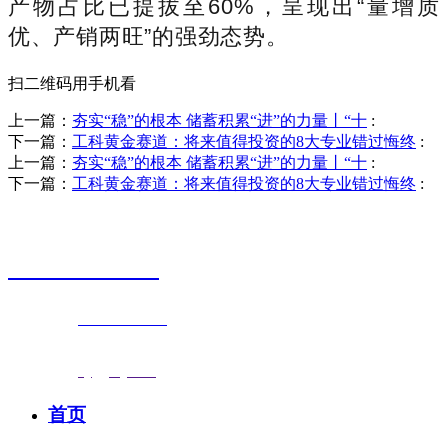
产物占比已提拔至60%，呈现出“量增质
优、产销两旺”的强劲态势。
扫二维码用手机看
上一篇：
夯实“稳”的根本 储蓄积累“进”的力量丨“十
:
下一篇：
工科黄金赛道：将来值得投资的8大专业错过悔终
:
上一篇：
夯实“稳”的根本 储蓄积累“进”的力量丨“十
:
下一篇：
工科黄金赛道：将来值得投资的8大专业错过悔终
:
销售热线
0523-87590811
联系电话：
0523-87590811
传真号码：0523-87686463
邮箱地址：
nj@jsnj.com
首页