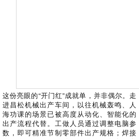
这份亮眼的“开门红”成就单，并非偶尔。走
进昌松机械出产车间，以往机械轰鸣、人
海功课的场景已被高度从动化、智能化的
出产流程代替。工做人员通过调整电脑参
数，即可精准节制零部件出产规格；焊接