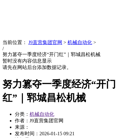
News
文化品牌
当前位置：
J9直营集团官网
>
机械自动化
>
/
努力篡夺一季度经济“开门红”｜郓城昌松机械
暂时没有内容信息显示
请先在网站后台添加数据记录。
努力篡夺一季度经济“开门
红”｜郓城昌松机械
分类：
机械自动化
作者：J9直营集团官网
来源：
发布时间：
2026-01-15 09:21