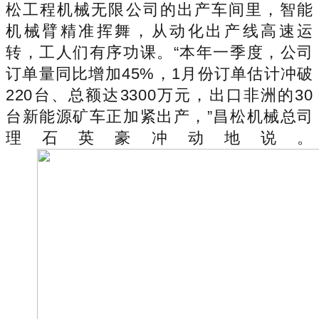
松工程机械无限公司的出产车间里，智能
机械臂精准挥舞，从动化出产线高速运
转，工人们有序功课。“本年一季度，公司
订单量同比增加45%，1月份订单估计冲破
220台、总额达3300万元，出口非洲的30
台新能源矿车正加紧出产，”昌松机械总司
理石英豪冲动地说。