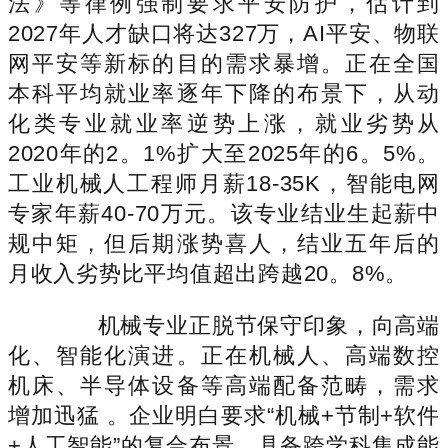
法》等律例强制要求平安防护，估计到
2027年人才缺口将达327万，AI平安、物联
网平安等新标的目的需求暴增。正在全国
本科平均就业率逐年下降的布景下，从动
化类专业就业率逆势上涨，就业劣势从
2020年的2。1%扩大至2025年的6。5%。
工业机械人工程师月薪18-35K，智能电网
专家年薪40-70万元。该专业结业生起薪中
规中矩，但后期涨势喜人，结业五年后的
月收入劣势比平均值超出跨越20。8%。
机械专业正脱节保守印象，向高端
化、智能化演进。正在机械人、高端数控
机床、半导体设备等高端配备范畴，需求
增加迅猛 。企业明白要求“机械+节制+软件
+人工智能”的复合布景，具备跨学科集成能