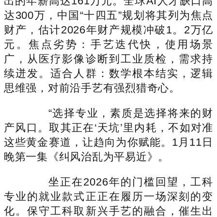
出的年薪高达161万元。全球AI人才缺口高
达300万，中国“十四五”规划将其列为焦点
财产，估计2026年财产规模冲破1。2万亿
元。焦点劣势：手艺迭代快，使用场景
广，从医疗影像诊断到工业质检，需求持
续迸发。适合人群：数学根本结实，逻辑
思维强，对前沿手艺有强烈猎奇心。
“选择专业，素质是选择将来的财
产风口。取其正在‘天坑’里内耗，不如对准
这些黄金赛道，让趋向为你赋能。1月11日
晚第一集《纠风治乱为平易近》。
坐正在2026年的门槛回望，工科
专业的就业款式正正在履历一场深刻的变
化。保守工科取新兴手艺的融合，催生出