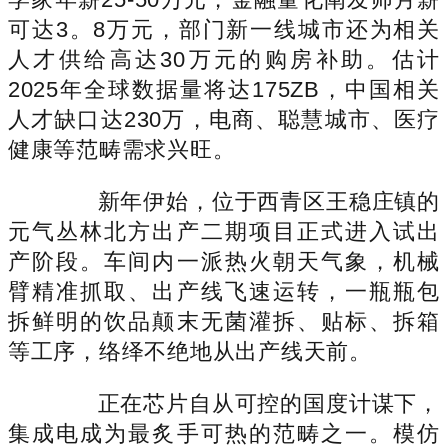
可达3。8万元，部门新一线城市还为相关
人才供给高达30万元的购房补助。估计
2025年全球数据量将达175ZB，中国相关
人才缺口达230万，电商、聪慧城市、医疗
健康等范畴需求兴旺。
新年伊始，位于西青区王稳庄镇的
元气丛林北方出产二期项目正式进入试出
产阶段。车间内一派热火朝天气象，机械
臂精准抓取、出产线飞速运转，一瓶瓶包
拆鲜明的饮品颠末无菌灌拆、贴标、拆箱
等工序，络绎不绝地从出产线天前。
正在芯片自从可控的国度计谋下，
集成电成为最炙手可热的范畴之一。模仿