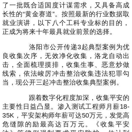
了一批既合适国度计谋需求，又具备高成
长性的“黄金赛道”。按照最新的行业数据取
就业演讲，以下八个工科专业标的目的，
正成为将来十年最具就业前景的选择。
洛阳市公开传递3起典型案例为优
良收集次序，无效净化收集，洛龙自动出
击，全面梳理摸排，收集生事、恶意炒做
线索，依法峻厉冲击整治收集违法犯罪勾
当，现公开三起冲击整治收集典型案例。
跟着数字化程度加深，收集平安的
主要性日益凸显。渗入测试工程师月薪18-
35K，平安架构师年薪可达50万元，发觉高
危缝隙的励最高达百万元。《收集平安