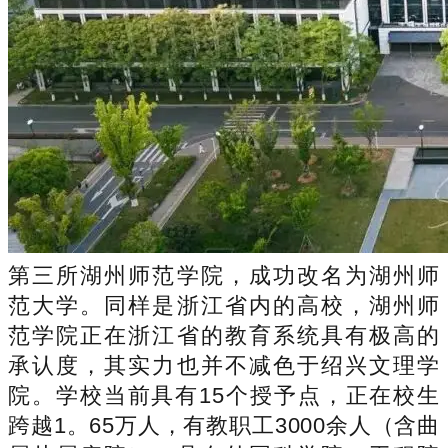
第三所湖州师范学院，成功改名为湖州师
范大学。同样是浙江省内的高校，湖州师
范学院正在浙江省的教育系统具有极高的
承认度，其实力也并不减色于绍兴文理学
院。学校当前具有15个授予点，正在校生
跨越1。65万人，有教职工3000余人（含曲