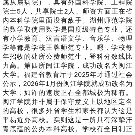
属从属病院），具有外国科学院、工程院
院士5人，共享院士2人。师资方面正在省
内本科学院里面没有敌手。湖州师范学院
的数学取使用数学是国度级特色专业，还
有小学教育、汉言语文学、音乐学、物理
学等都是学校王牌师范专业。嗯，学校每
年招收的处所公费师范生，登科分数线比
力高。第四所闽江学院，成功改名为闽江
大学。福建省教育厅于2025年才通过社会
公示，2026年1月份闽江学院就成功改名为
大学，如许的速度正在全都城极为稀有。
闽江学院并非属于保守意义上以地区定名
的高校，很多外省学生和家长都认为这是
平易近办高校。实则这是一所具有深挚汗
青底蕴的公办本科高校。学校有全日制正