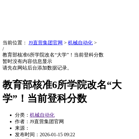
News
文化品牌
当前位置：
J9直营集团官网
>
机械自动化
>
/
教育部核准6所学院改名“大学”！当前登科分数
暂时没有内容信息显示
请先在网站后台添加数据记录。
教育部核准6所学院改名“大
学”！当前登科分数
分类：
机械自动化
作者：J9直营集团官网
来源：
发布时间：
2026-01-15 09:22