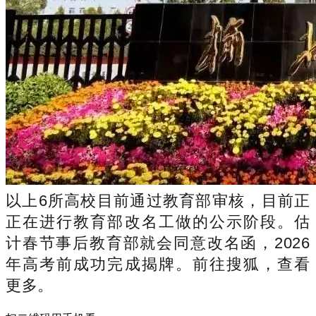
以上6所高校目前通过教育部审核，目前正
正在进行教育部改名工做的公示阶段。估
计春节事后教育部就会同意改名函，2026
年高考前成功完成揭牌。前往搜狐，查看
更多。