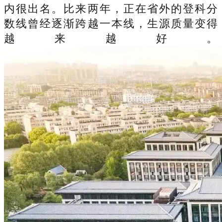
内很出名。比来两年，正在省外的登科分
数线曾经逐渐跨越一本线，生源质量变得
越来越好。