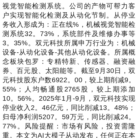
视觉智能检测系统。公司的产物可帮力客
户实现智能化检测及从动化节制。从停业
务收入形成为：正在线%，机械视觉智能检
测系统32。73%，系统部件及维修办事等
3。35%。双元科技所属申万行业为：机械
设备-从动化设备-其他从动化设备。所属概
念板块包罗：专精特新、传感器、融资融
券、百元股、太阳能等。截至9月30日，双
元科技股东户数6922。00，较上期削减9。
55%；人均畅通股2765股，较上期添加
10。56%。2025年1月-9月，双元科技实现
停业收入2。46亿元，同比削减13。48%；
归母净利润5207。59万元，同比削减24。
77%。风险提醒：市场有风险，投资需隆
重。本文为AI大模子从动发布，任何正在本