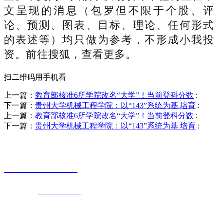
文呈现的消息（包罗但不限于个股、评
论、预测、图表、目标、理论、任何形式
的表述等）均只做为参考，不形成小我投
资。前往搜狐，查看更多。
扫二维码用手机看
上一篇：
教育部核准6所学院改名“大学”！当前登科分数
:
下一篇：
贵州大学机械工程学院：以“143”系统为基 培育
:
上一篇：
教育部核准6所学院改名“大学”！当前登科分数
:
下一篇：
贵州大学机械工程学院：以“143”系统为基 培育
:
销售热线
0523-87590811
联系电话：
0523-87590811
传真号码：0523-87686463
邮箱地址：
nj@jsnj.com